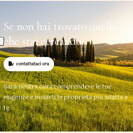
Se non hai trovato quello
che stai cercando
contattataci ora
Sarà nostra cura comprendere le tue
esigenze e inviarti la proprietà più adatta a
te.