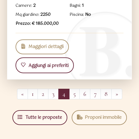
Camere:
2
Bagni:
1
Mq giardino:
2250
Piscina:
No
Prezzo: € 185.000,00
Maggiori dettagli
Aggiungi ai preferiti
«
1
2
3
4
5
6
7
8
»
Tutte le proposte
Proponi immobile