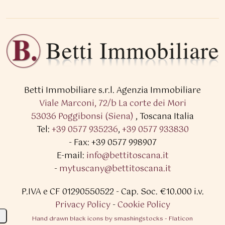
Betti Immobiliare s.r.l.
Agenzia Immobiliare
Viale Marconi, 72/b La corte dei Mori
53036 Poggibonsi (Siena)
,
Toscana Italia
Tel:
+39 0577 935236
,
+39 0577 933830
- Fax: +39 0577 998907
E-mail:
info@bettitoscana.it
-
mytuscany@bettitoscana.it
P.IVA e CF 01290550522
- Cap. Soc. €10.000 i.v.
Privacy Policy
-
Cookie Policy
Hand drawn black icons by smashingstocks - Flaticon