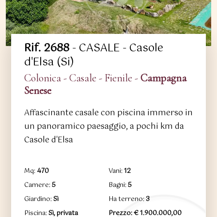
Rif. 2688
- CASALE - Casole
d'Elsa (Si)
Colonica - Casale - Fienile -
Campagna
Senese
Affascinante casale con piscina immerso in
un panoramico paesaggio, a pochi km da
Casole d'Elsa
Mq:
470
Vani:
12
Camere:
5
Bagni:
5
Giardino:
Sì
Ha terreno:
3
Piscina:
Sì, privata
Prezzo: € 1.900.000,00