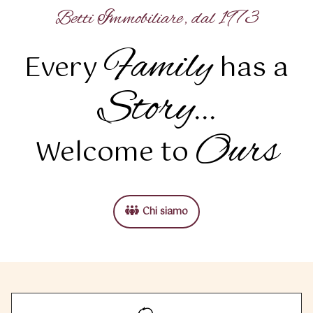
Betti Immobiliare, dal 1973
Family
Every
has a
Story
...
Ours
Welcome to
Chi siamo