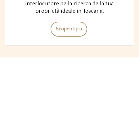
interlocutore nella ricerca della tua
proprietà ideale in Toscana.
Scopri di più
Quale immobile stai cercando?
Illustraci quali sono le caratteristiche
dell’immobile che stai cercando, ti
proporremo le soluzioni adatte a te.