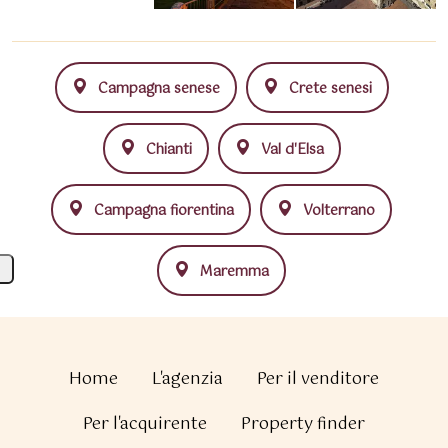
Campagna senese
Crete senesi
Chianti
Val d'Elsa
Campagna fiorentina
Volterrano
Maremma
Home
L'agenzia
Per il venditore
Per l'acquirente
Property finder