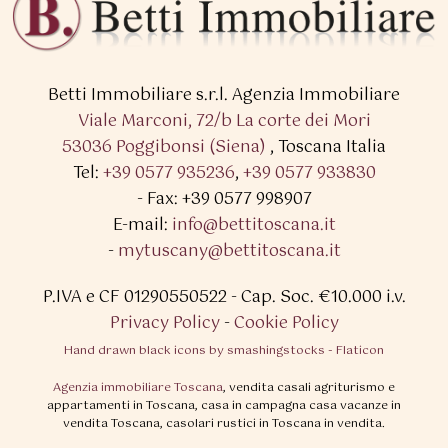
Betti Immobiliare s.r.l.
Agenzia Immobiliare
Viale Marconi, 72/b La corte dei Mori
53036 Poggibonsi (Siena)
,
Toscana Italia
Tel:
+39 0577 935236
,
+39 0577 933830
- Fax: +39 0577 998907
E-mail:
info@bettitoscana.it
-
mytuscany@bettitoscana.it
P.IVA e CF 01290550522
- Cap. Soc. €10.000 i.v.
Privacy Policy
-
Cookie Policy
Hand drawn black icons by smashingstocks - Flaticon
Agenzia immobiliare Toscana
, vendita casali agriturismo e
appartamenti in Toscana, casa in campagna casa vacanze in
vendita Toscana, casolari rustici in Toscana in vendita.