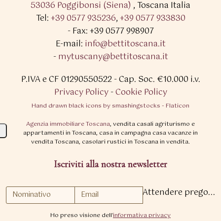
53036 Poggibonsi (Siena)
,
Toscana Italia
Tel:
+39 0577 935236
,
+39 0577 933830
- Fax: +39 0577 998907
E-mail:
info@bettitoscana.it
-
mytuscany@bettitoscana.it
P.IVA e CF 01290550522
- Cap. Soc. €10.000 i.v.
Privacy Policy
-
Cookie Policy
Hand drawn black icons by smashingstocks - Flaticon
Agenzia immobiliare Toscana
, vendita casali agriturismo e
appartamenti in Toscana, casa in campagna casa vacanze in
vendita Toscana, casolari rustici in Toscana in vendita.
Iscriviti alla nostra newsletter
Attendere prego...
Ho preso visione dell'
informativa privacy