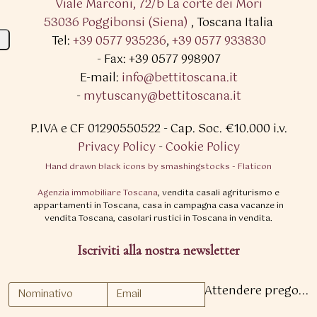
Viale Marconi, 72/b La corte dei Mori
53036 Poggibonsi (Siena)
,
Toscana Italia
Tel:
+39 0577 935236
,
+39 0577 933830
- Fax: +39 0577 998907
E-mail:
info@bettitoscana.it
-
mytuscany@bettitoscana.it
P.IVA e CF 01290550522
- Cap. Soc. €10.000 i.v.
Privacy Policy
-
Cookie Policy
Hand drawn black icons by smashingstocks - Flaticon
Agenzia immobiliare Toscana
, vendita casali agriturismo e
appartamenti in Toscana, casa in campagna casa vacanze in
vendita Toscana, casolari rustici in Toscana in vendita.
Iscriviti alla nostra newsletter
Attendere prego...