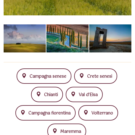
Campagna senese
Crete senesi
Chianti
Val d'Elsa
Campagna fiorentina
Volterrano
Maremma