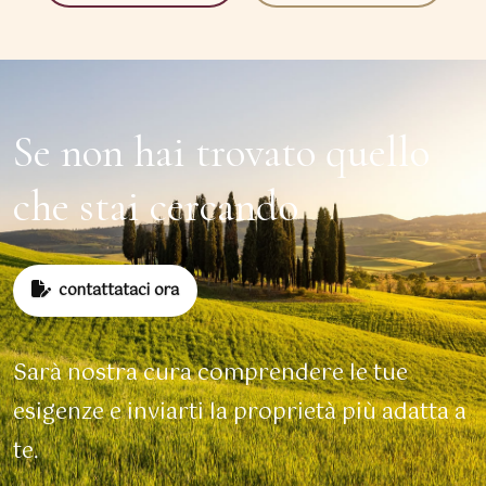
Se non hai trovato quello
che stai cercando
contattataci ora
Sarà nostra cura comprendere le tue
esigenze e inviarti la proprietà più adatta a
te.