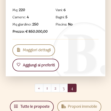
Mq:
220
Vani:
6
Camere:
4
Bagni:
5
Mq giardino:
250
Piscina:
No
Prezzo: € 850.000,00
Maggiori dettagli
Aggiungi ai preferiti
«
1
2
3
4
Tutte le proposte
Proponi immobile