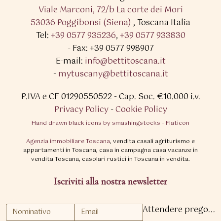
Viale Marconi, 72/b La corte dei Mori
53036 Poggibonsi (Siena)
,
Toscana Italia
Tel:
+39 0577 935236
,
+39 0577 933830
- Fax: +39 0577 998907
E-mail:
info@bettitoscana.it
-
mytuscany@bettitoscana.it
P.IVA e CF 01290550522
- Cap. Soc. €10.000 i.v.
Privacy Policy
-
Cookie Policy
Hand drawn black icons by smashingstocks - Flaticon
Agenzia immobiliare Toscana
, vendita casali agriturismo e
appartamenti in Toscana, casa in campagna casa vacanze in
vendita Toscana, casolari rustici in Toscana in vendita.
Iscriviti alla nostra newsletter
Attendere prego...