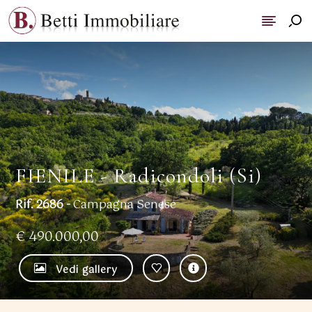
FIENILE - Radicondoli (Si)
Rif. 2686 -
Campagna Senese
€ 490.000,00
Vedi gallery