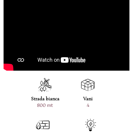
casa, offre spazio, privacy e infinite possibilità: dal
relax al sole alla creazione di un angolo verde tutto
personale.
Una proprietà ideale come residenza privata, casa
vacanze o investimento, per chi sogna la Toscana più
vera, fatta di luce, silenzio e panorami senza tempo.
Strada bianca
Vani
800 mt
4