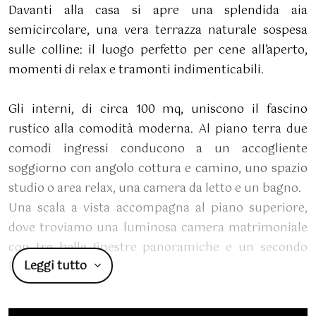
Davanti alla casa si apre una splendida aia
semicircolare, una vera terrazza naturale sospesa
sulle colline: il luogo perfetto per cene all’aperto,
momenti di relax e tramonti indimenticabili.
Gli interni, di circa 100 mq, uniscono il fascino
rustico alla comodità moderna. Al piano terra due
comodi ingressi conducono a un accogliente
soggiorno con angolo cottura e camino, uno spazio
studio o area relax, una camera da letto e un bagno.
Una scala a vista accompagna al piano superiore,
dove troviamo una luminosa camera matrimoniale
con tre belle finestre panoramiche e un secondo
Leggi tutto
bagno.
Il giardino privato di circa 9000 mq, che circonda la