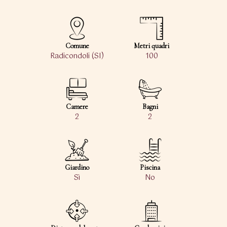
Comune
Metri quadri
Radicondoli (SI)
100
Camere
Bagni
2
2
Giardino
Piscina
Sì
No