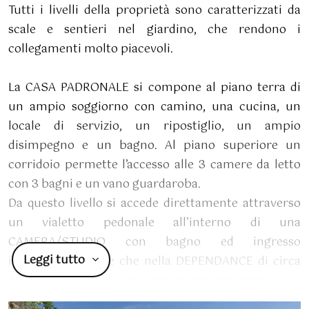
Tutti i livelli della proprietà sono caratterizzati da
scale e sentieri nel giardino, che rendono i
collegamenti molto piacevoli.
La CASA PADRONALE si compone al piano terra di
un ampio soggiorno con camino, una cucina, un
locale di servizio, un ripostiglio, un ampio
disimpegno e un bagno. Al piano superiore un
corridoio permette l’accesso alle 3 camere da letto
con 3 bagni e un vano guardaroba.
Da questo livello si accede direttamente attraverso
un vialetto pedonale all’interno di una
CAMERA/STUDIO con bagno ed ingresso
Leggi tutto
indipendente oltre che nella DEPENDANCE di circa
50 mq composta da una zona giorno con soppalco.
Gli edifici, sono stati oggetto di importanti