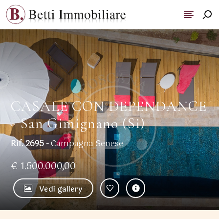
CASALE CON DEPENDANCE
- San Gimignano (Si)
Rif. 2695 -
Campagna Senese
€ 1.500.000,00
Vedi gallery