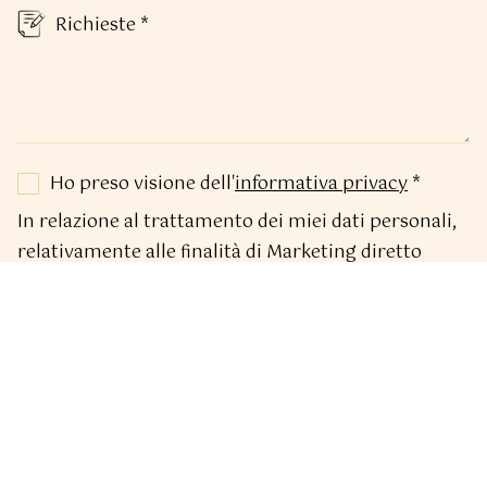
Ho preso visione dell'
informativa privacy
*
In relazione al trattamento dei miei dati personali,
relativamente alle finalità di Marketing diretto
mediante invio di materiale informativo e/o
pubblicitario mediante email o newsletter.
Acconsento
Attendere prego...
Oppure se preferisci contattaci su